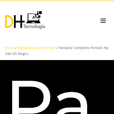
Inicio
/
Pantallas para Portatil
/ Pantalla Completo Portatil Hp
240 G5 Negro
Pa