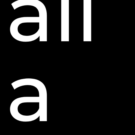
all
a