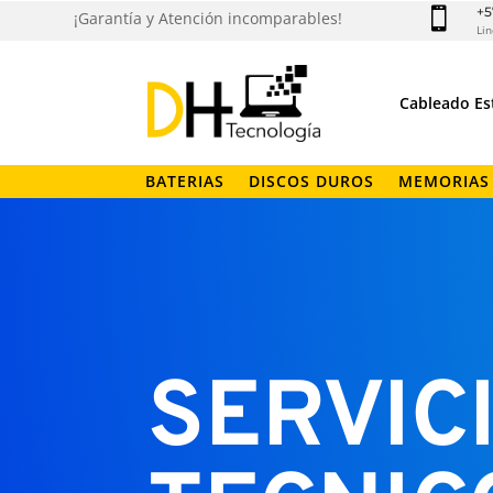
+5

¡Garantía y Atención incomparables!
Lin
Cableado Es
BATERIAS
DISCOS DUROS
MEMORIAS
SERVIC