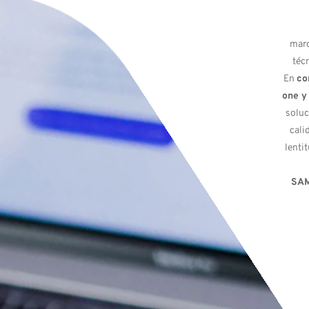
mar
téc
En
co
one y
soluc
cali
lenti
SA