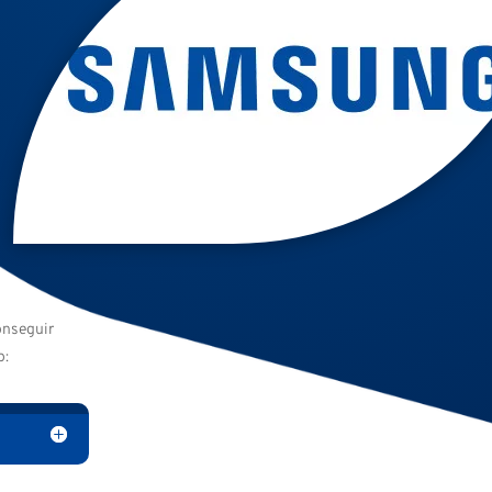
onseguir
o: