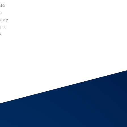
stén
u
rar y
gias
s.