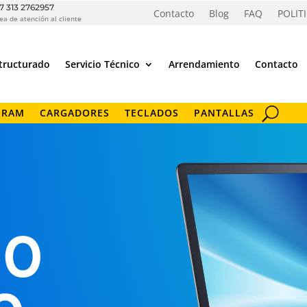
7 313 2762957
Contacto
Blog
FAQ
POLIT
ea de atención al cliente
tructurado
Servicio Técnico
Arrendamiento
Contacto
 RAM
CARGADORES
TECLADOS
PANTALLAS
IO