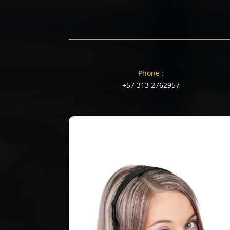
Phone :
+57 313 2762957