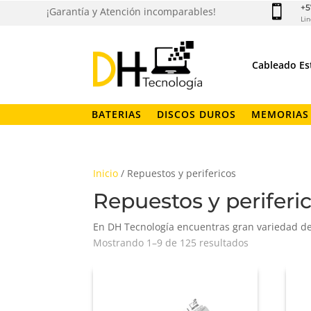
+5

¡Garantía y Atención incomparables!
Lin
Cableado Es
BATERIAS
DISCOS DUROS
MEMORIAS
Inicio
/ Repuestos y perifericos
Repuestos y periferi
En DH Tecnología encuentras gran variedad de
Ordenado
Mostrando 1–9 de 125 resultados
por
los
últimos