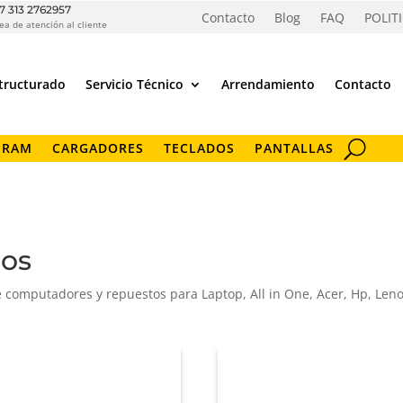
7 313 2762957
Contacto
Blog
FAQ
POLIT
ea de atención al cliente
tructurado
Servicio Técnico
Arrendamiento
Contacto
 RAM
CARGADORES
TECLADOS
PANTALLAS
cos
 computadores y repuestos para Laptop, All in One, Acer, Hp, Len