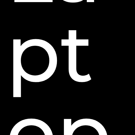
pt
op