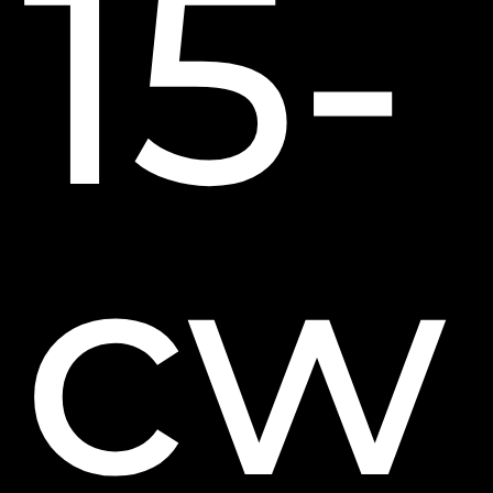
15-
cw