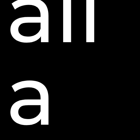
all
a