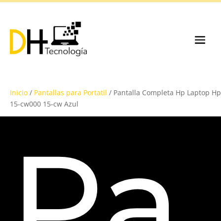
Inicio
/
Pantallas para Portatil
/ Pantalla Completa Hp Laptop Hp
15-cw000 15-cw Azul
Pa