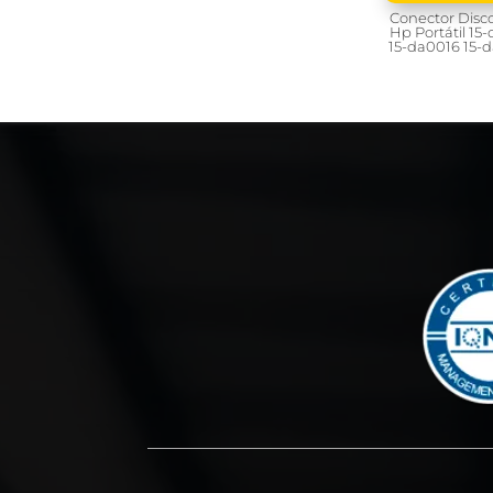
Conector Disc
Hp Portátil 15
15-da0016 15-