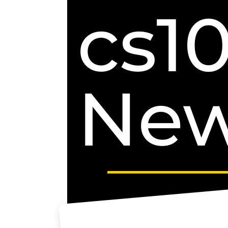
cs1
Ne