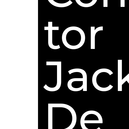
tor
Jac
De