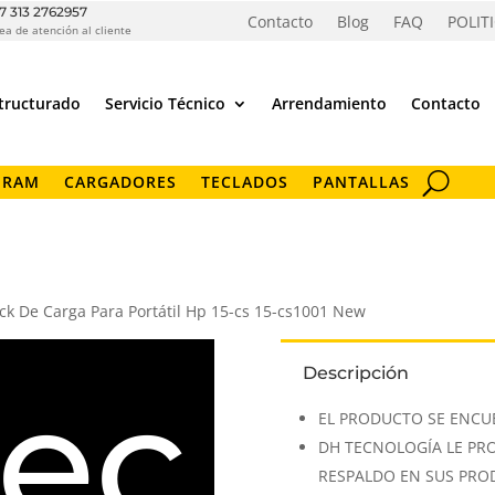
7 313 2762957
Contacto
Blog
FAQ
POLIT
ea de atención al cliente
tructurado
Servicio Técnico
Arrendamiento
Contacto
 RAM
CARGADORES
TECLADOS
PANTALLAS
ck De Carga Para Portátil Hp 15-cs 15-cs1001 New
Descripción
ec
EL PRODUCTO SE ENCU
DH TECNOLOGÍA LE PR
RESPALDO EN SUS PR