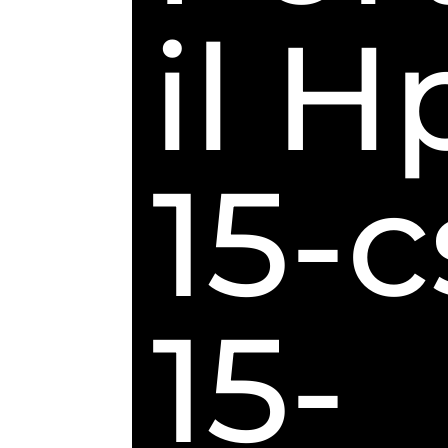
il H
15-c
15-