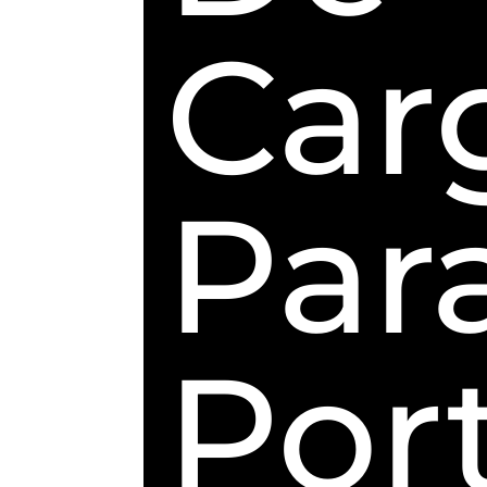
Car
Par
Por