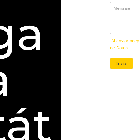
ga
Al enviar acep
de Datos.
a
Enviar
tát