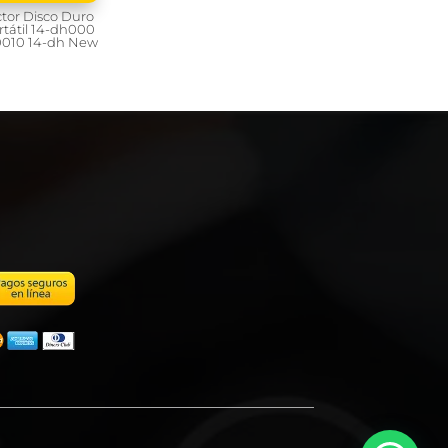
tor Disco Duro
tátil 14-dh000
0010 14-dh New