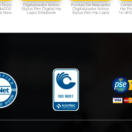
o Duro
Digitalizador Activo
Puntas De Repuesto
Conec
-da000
Stylus Pen Digital Hp
Digitalizador Activo
Hp Por
da New
Lapiz Elitebook
Stylus Pen Hp Lapiz
14-dh