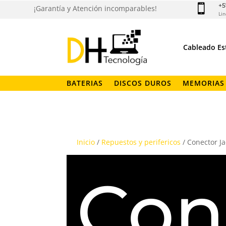
+5

¡Garantía y Atención incomparables!
Lin
Cableado Es
BATERIAS
DISCOS DUROS
MEMORIAS
Inicio
/
Repuestos y perifericos
/ Conector Ja
Con