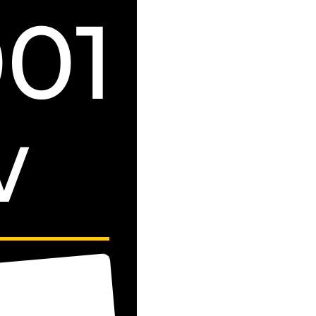
001
w