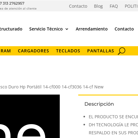
7 313 2762957
Contacto
Blog
FAQ
POLIT
ea de atención al cliente
tructurado
Servicio Técnico
Arrendamiento
Contacto
 RAM
CARGADORES
TECLADOS
PANTALLAS
sco Duro Hp Portátil 14-cf000 14-cf3036 14-cf New
ne
Descripción
EL PRODUCTO SE ENCU
DH TECNOLOGÍA LE PR
RESPALDO EN SUS PR