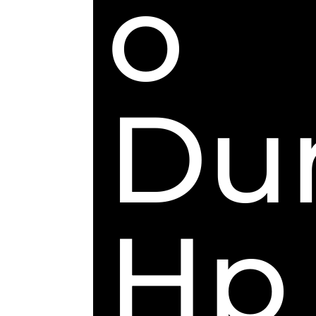
o
Du
Hp