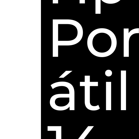
Por
átil