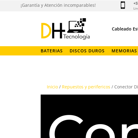
+5

¡Garantía y Atención incomparables!
Lin
Cableado Es
BATERIAS
DISCOS DUROS
MEMORIAS
Inicio
/
Repuestos y perifericos
/ Conector Di
Co