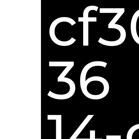
cf3
36
14-