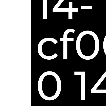
14-
cf0
0 1