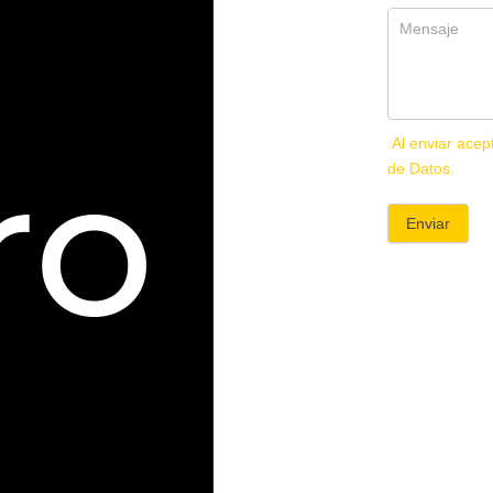
ro
Al enviar acep
de Datos.
Enviar