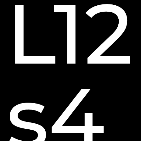
L12
s4