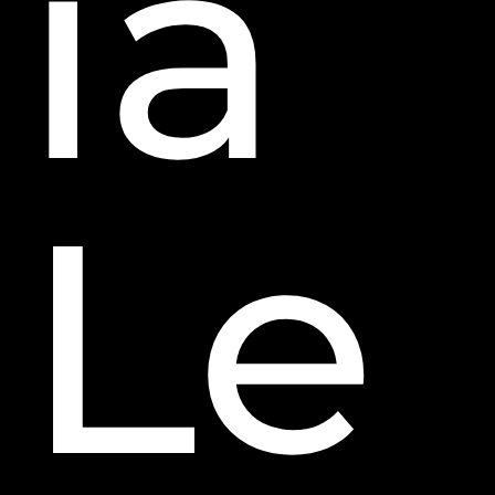
ía
Le