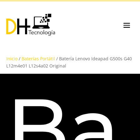
Inicio
/
Baterías Portátil
/ Batería Lenovo Ideapad G500s G40
L12m4e01 L12s4a02 Original
Ba