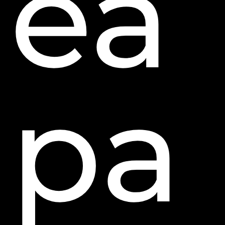
ea
pa