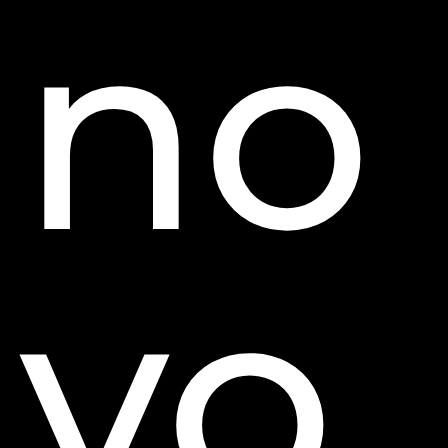
no
vo