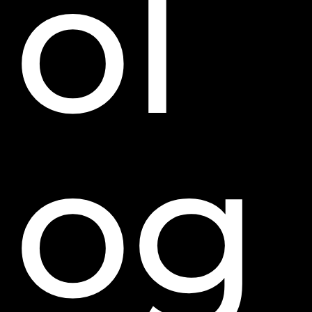
ol
og