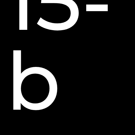
15-
b