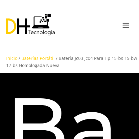
Inicio
/
Baterías Portátil
/ Batería Jc03 Jc04 Para Hp 15-bs 15-bw
17-bs Homologada Nueva
Ba