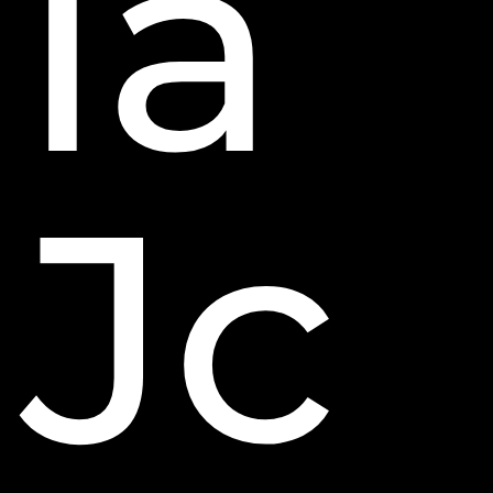
ía
Jc