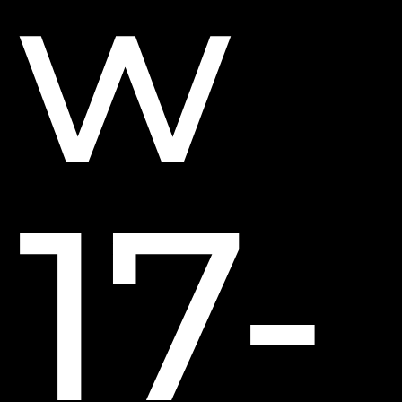
w
17-