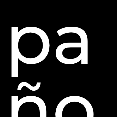
pa
ño