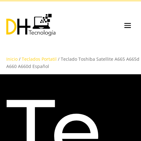
Inicio
/
Teclados Portatil
/ Teclado Toshiba Satellite A665 A665d
A660 A660d Español
Te