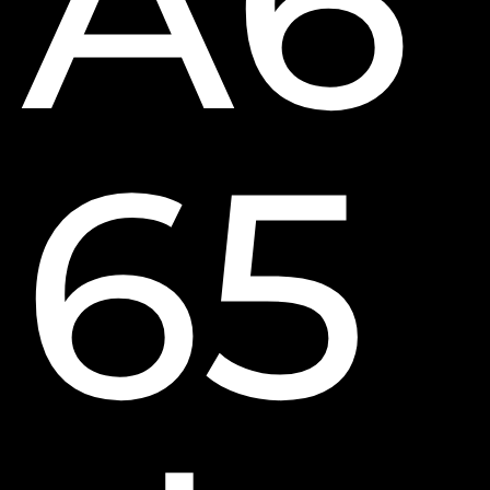
A6
65