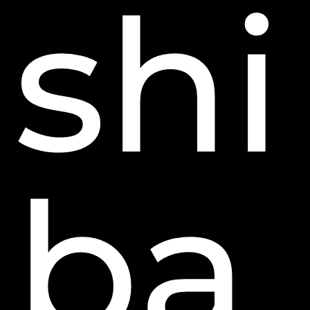
shi
ba