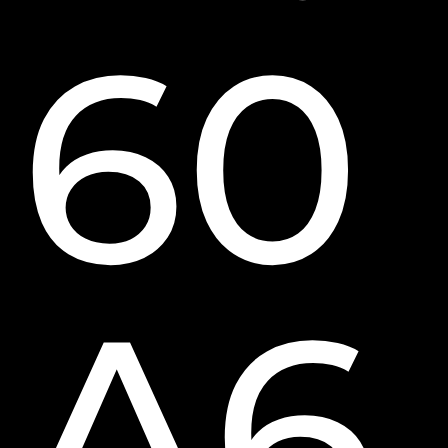
60
A6