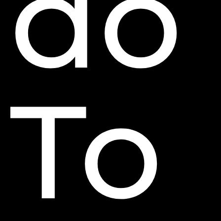
do
To