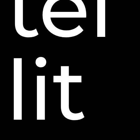
tel
lit