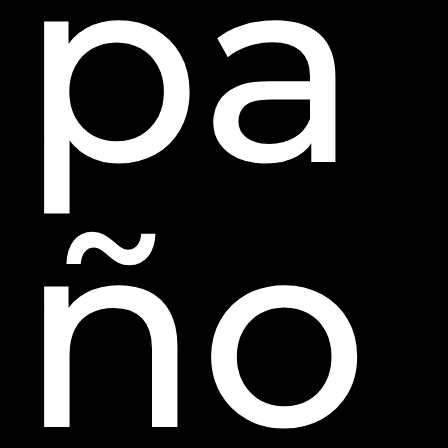
pa
ño