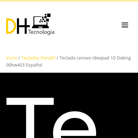
Inicio
/
Teclados Portatil
/ Teclado Lenovo Ideapad 10 Doking
00hw403 Español
Te