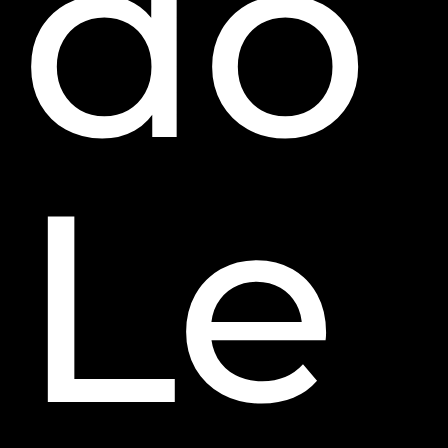
do
Le