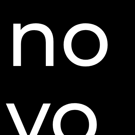
no
vo