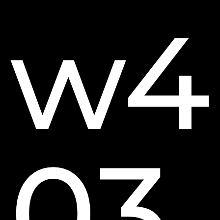
w4
03