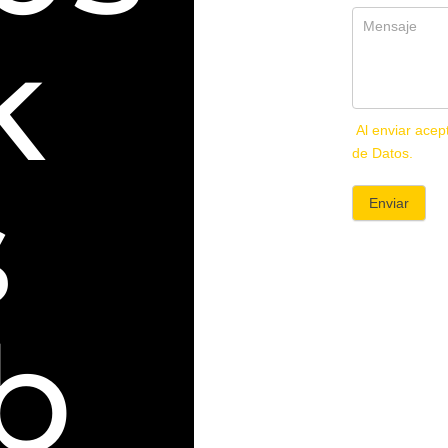
k
Al enviar acep
de Datos.
s
Enviar
b