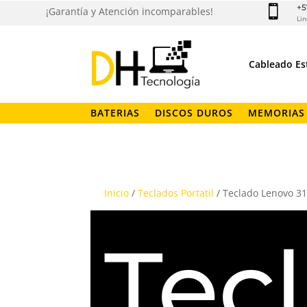
+5

¡Garantía y Atención incomparables!
Lin
Cableado Es
BATERIAS
DISCOS DUROS
MEMORIAS
Inicio
/
Teclados Portatil
/ Teclado Lenovo 31
Tec