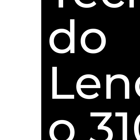
do
Len
o 31