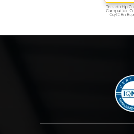
Teclado Hp 
Compatible C
Cq42 En Esp