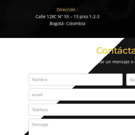
Dirección :
Calle 128C N° 55 – 13 piso 1-2-3
Bogotá- Colombia
Contáct
Envíar un mensaje o