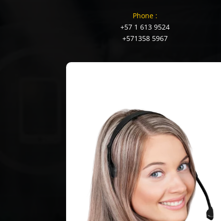
Phone :
+57 1 613 9524
+571358 5967