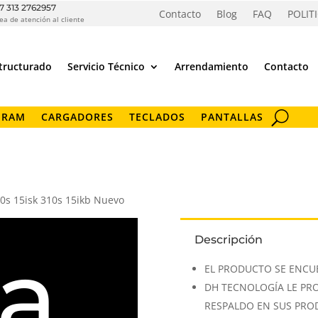
7 313 2762957
Contacto
Blog
FAQ
POLIT
ea de atención al cliente
tructurado
Servicio Técnico
Arrendamiento
Contacto
 RAM
CARGADORES
TECLADOS
PANTALLAS
0s 15isk 310s 15ikb Nuevo
Descripción
la
EL PRODUCTO SE ENCU
DH TECNOLOGÍA LE PR
RESPALDO EN SUS PR