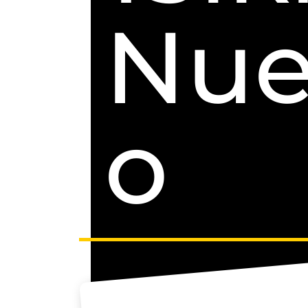
Nue
o