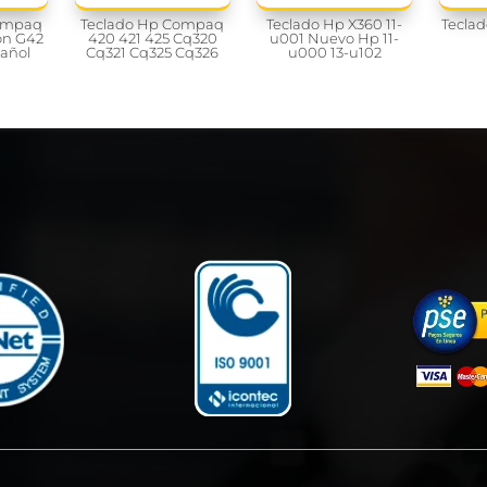
Compaq
Teclado Hp Compaq
Teclado Hp X360 11-
Tecla
on G42
420 421 425 Cq320
u001 Nuevo Hp 11-
añol
Cq321 Cq325 Cq326
u000 13-u102