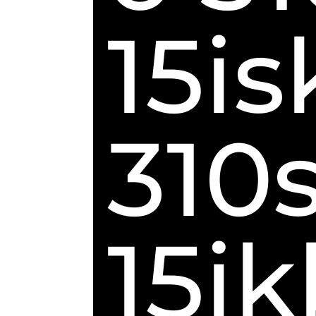
15is
310
15ik