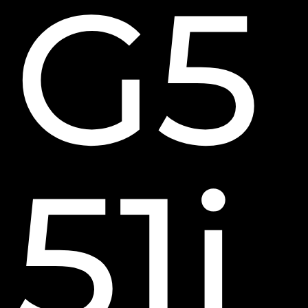
G5
51j