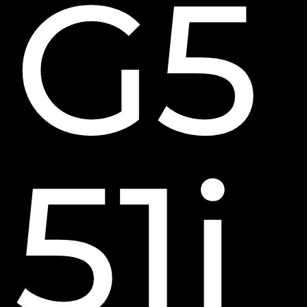
G5
51j