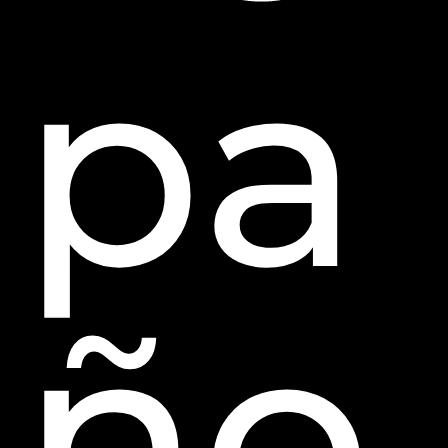
pa
ño