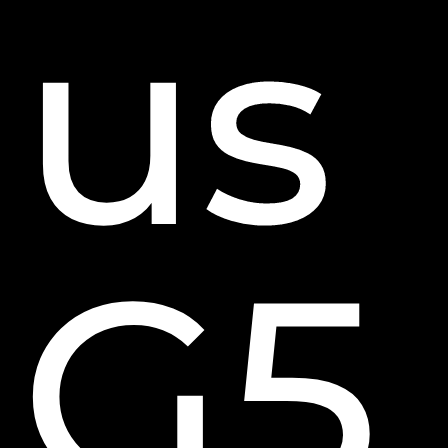
us
G5