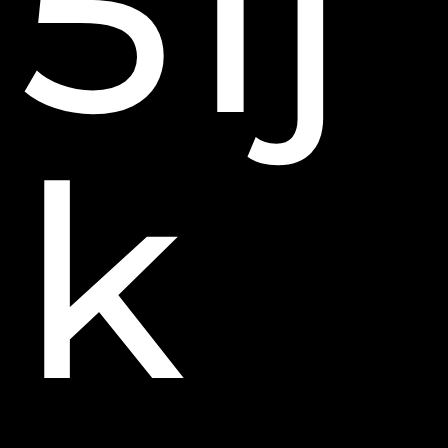
51j
k