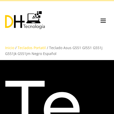
Inicio
/
Teclados Portatil
/ Teclado Asus G551 Gl551 G551j
G551jk G551jm Negro Español
Te