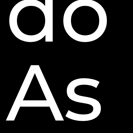
do
As