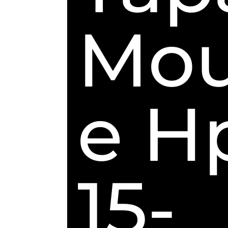
Mo
e H
15-