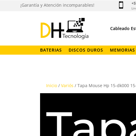
+5

¡Garantía y Atención incomparables!
Lin
Cableado Es
BATERIAS
DISCOS DUROS
MEMORIAS
Inicio
/
Variós
/ Tapa Mouse Hp 15-dk000 15
Tap