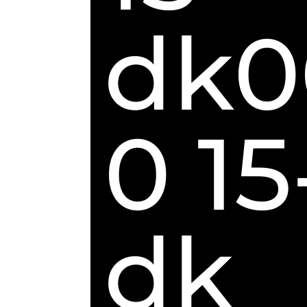
dk0
0 15
dk