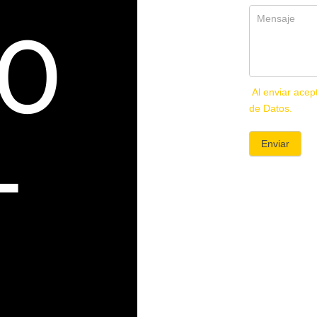
0
Al enviar acep
de Datos.
-
Enviar