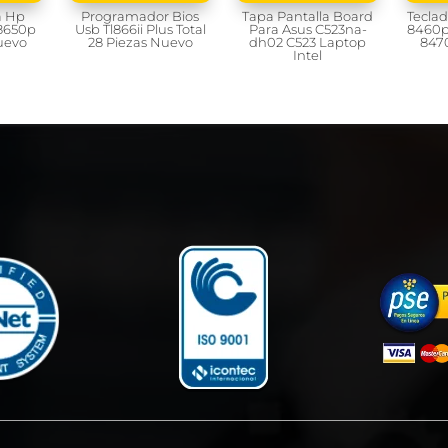
a Hp
Programador Bios
Tapa Pantalla Board
Teclad
8650p
Usb Tl866ii Plus Total
Para Asus C523na-
8460p
uevo
28 Piezas Nuevo
dh02 C523 Laptop
847
Intel