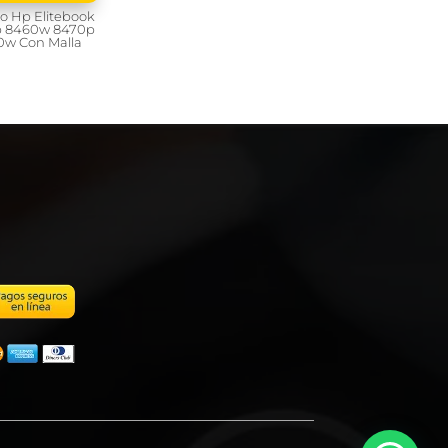
o Hp Elitebook
 8460w 8470p
0w Con Malla