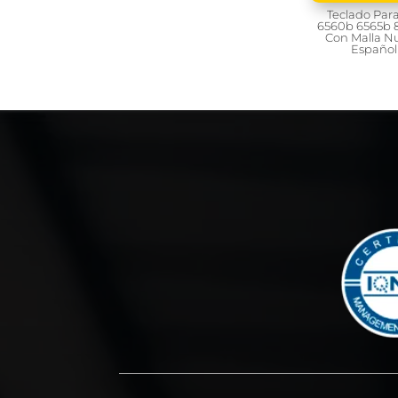
Teclado Par
6560b 6565b 
Con Malla N
Español