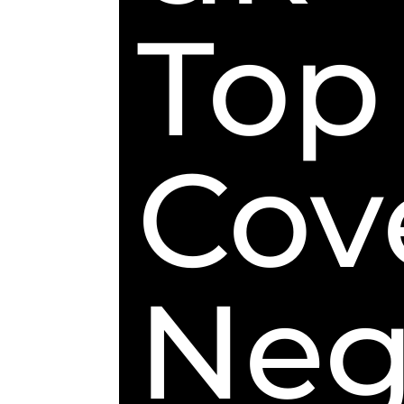
Top
Cov
Neg