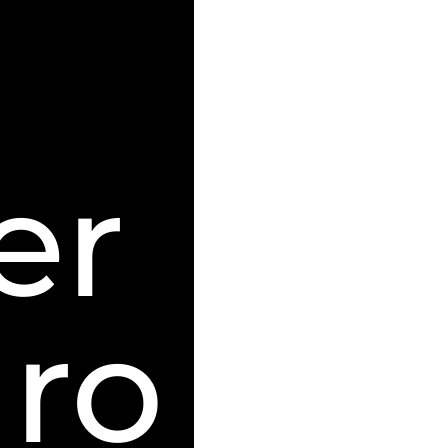
er
ro