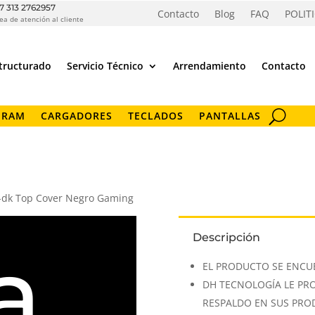
7 313 2762957
Contacto
Blog
FAQ
POLIT
ea de atención al cliente
tructurado
Servicio Técnico
Arrendamiento
Contacto
 RAM
CARGADORES
TECLADOS
PANTALLAS
-dk Top Cover Negro Gaming
Descripción
a
EL PRODUCTO SE ENCU
DH TECNOLOGÍA LE PR
RESPALDO EN SUS PR