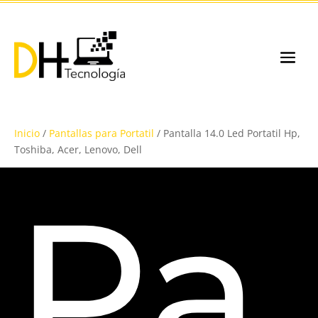
Inicio
/
Pantallas para Portatil
/ Pantalla 14.0 Led Portatil Hp,
Toshiba, Acer, Lenovo, Dell
Pa