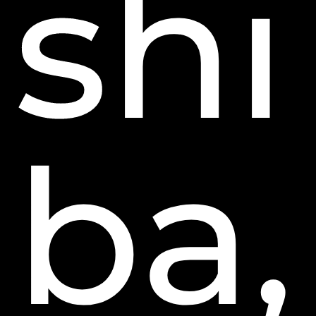
shi
ba,