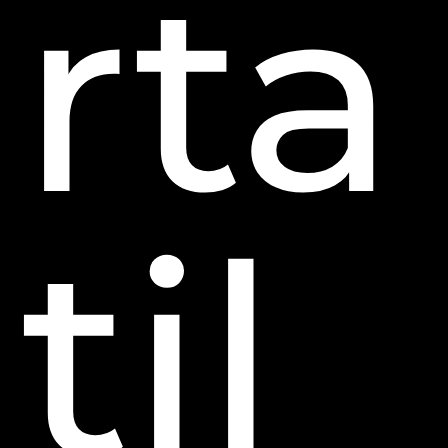
rta
til