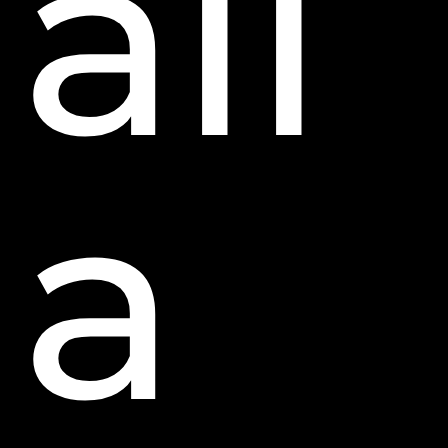
all
a