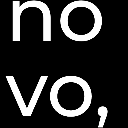
no
vo,