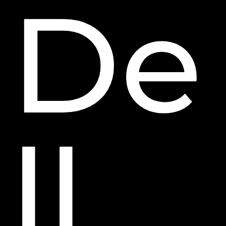
De
ll