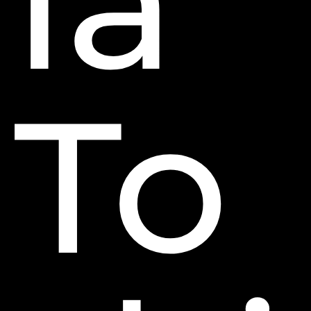
ía
To