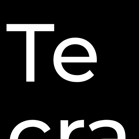
Te
cra