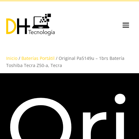
Inicio
/
Baterías Portátil
/ Original Pa5149u – 1brs Batería
Toshiba Tecra Z50-a, Tecra
Ori