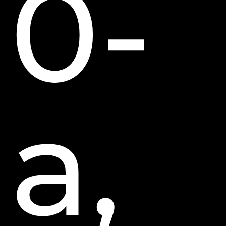
0-
a,