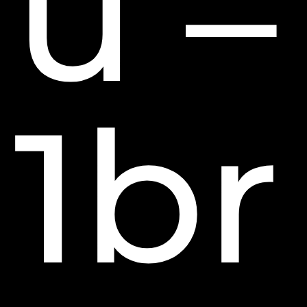
u –
1br