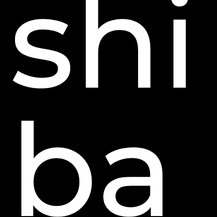
shi
ba