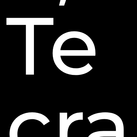
Te
cra