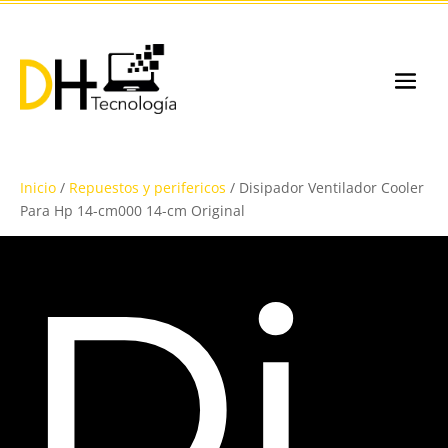
Inicio
/
Repuestos y perifericos
/ Disipador Ventilador Cooler
Para Hp 14-cm000 14-cm Original
Di