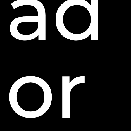
ad
or