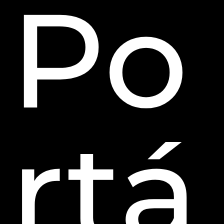
Po
rtá