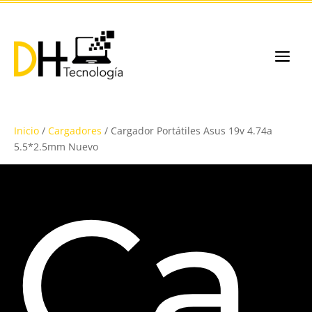
Inicio
/
Cargadores
/ Cargador Portátiles Asus 19v 4.74a
5.5*2.5mm Nuevo
Ca