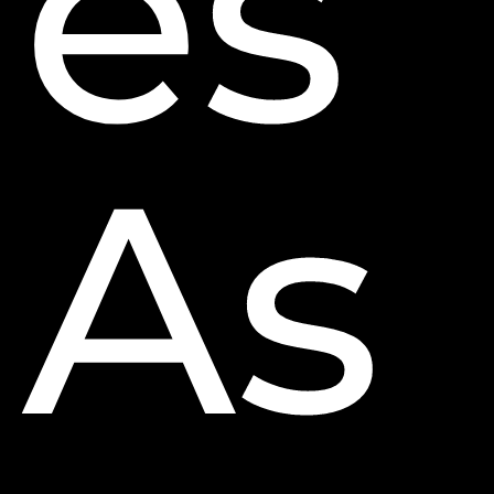
es
As