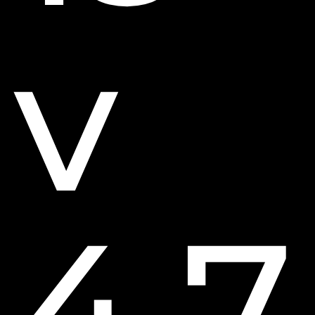
v
4.7