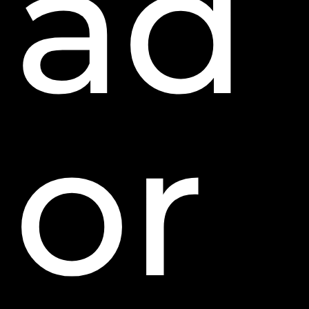
ad
or