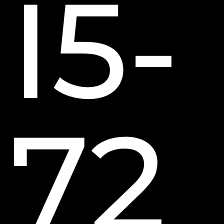
I5-
72