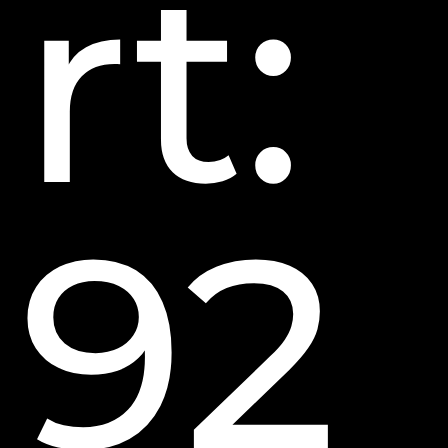
rt:
92