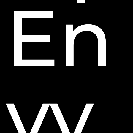
En
vy