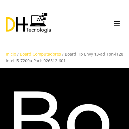
Inicio
/
Board Computadores
/ Board Hp Envy 13-ad Tpn-i128
Intel I5-7200u Part: 926312-601
Bo