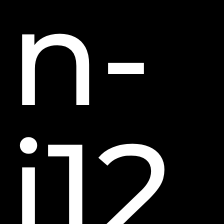
n-
i12