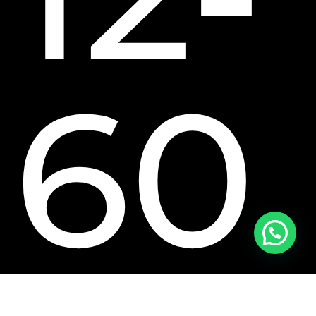
60
¡Hola! ¿Necesitas ayuda con tu compra?