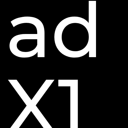
ad
X1