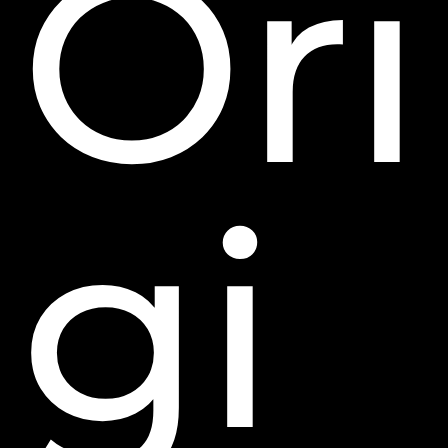
Ori
gi