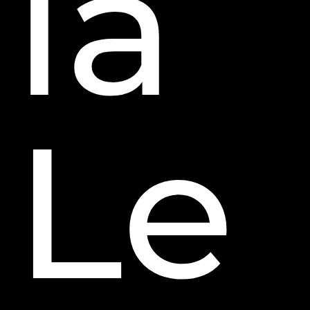
ía
Le