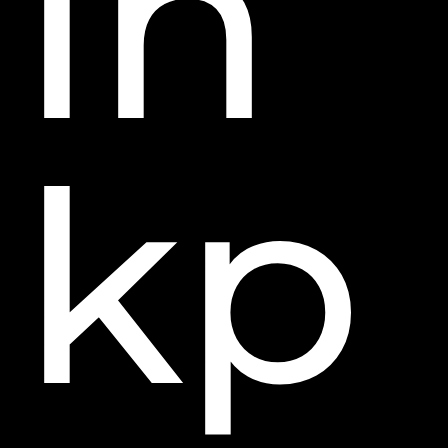
in
kp