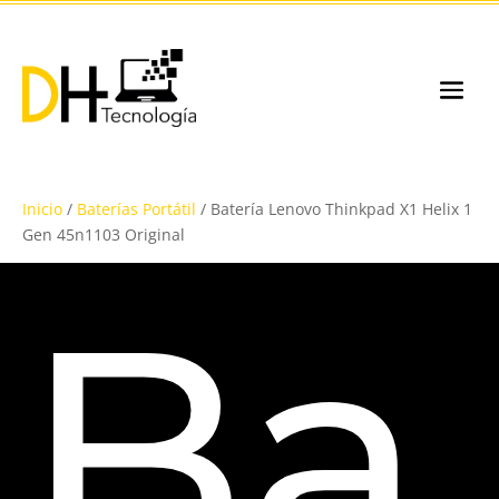
Inicio
/
Baterías Portátil
/ Batería Lenovo Thinkpad X1 Helix 1
Gen 45n1103 Original
Ba