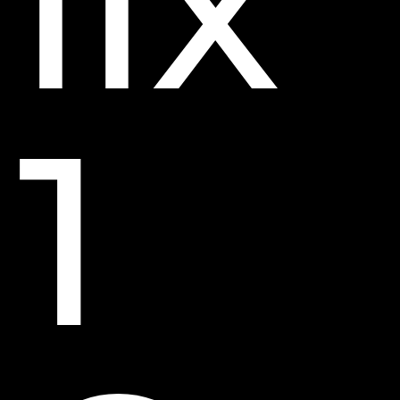
lix
1