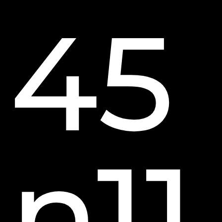
45
n11