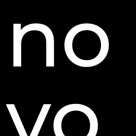
no
vo