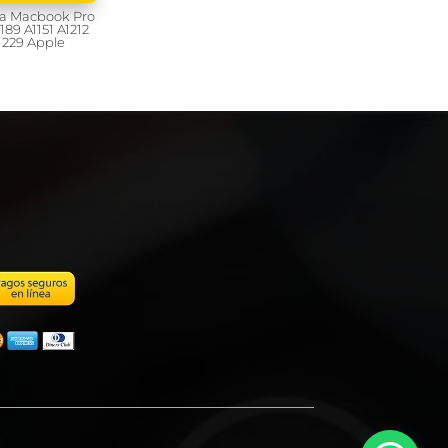
ia Macbook Pro
1189 A1151 A1212
1229 Apple