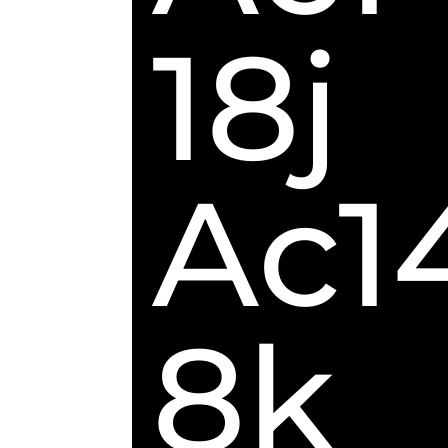
18j
Ac1
8k