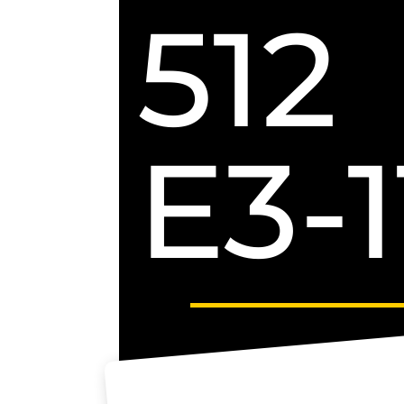
512
E3-1