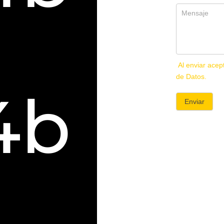
Al enviar acep
de Datos.
4b
Enviar