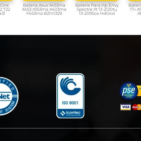
r One
Bateria Asus X453ma
Bateria Para Hp Envy
Bater
2 722
X453 X553ma X403ma
Spectre Xt 13-2120tu
17» A
a31
F453ma B21n1329
13-2095ca Hd04xl
A