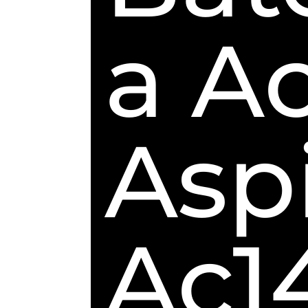
a A
Asp
Ac1