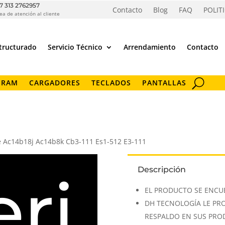
7 313 2762957
Contacto
Blog
FAQ
POLIT
ea de atención al cliente
tructurado
Servicio Técnico
Arrendamiento
Contacto
 RAM
CARGADORES
TECLADOS
PANTALLAS
re Ac14b18j Ac14b8k Cb3-111 Es1-512 E3-111
Descripción
ri
EL PRODUCTO SE ENCU
DH TECNOLOGÍA LE PR
RESPALDO EN SUS PR