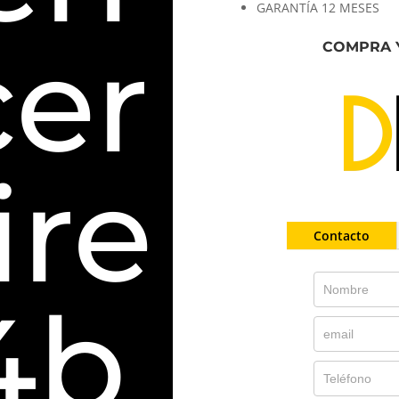
GARANTÍA 12 MESES
cer
COMPRA 
ire
Contacto
4b