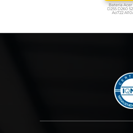
Bateria Ace
D255 D260 52
Ao722 Al10