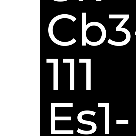
Cb3
111
Es1-