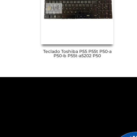
Teclado Toshiba P55 P55t P50-a
P50-b P55t-a5202 P50