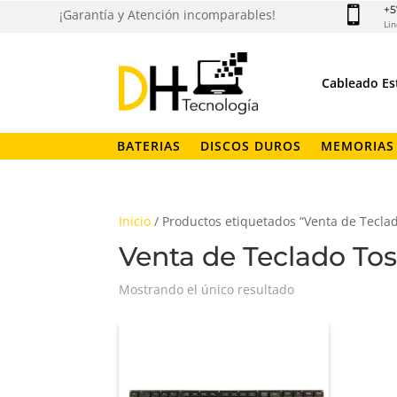
+5

¡Garantía y Atención incomparables!
Lin
Cableado Es
BATERIAS
DISCOS DUROS
MEMORIAS
Inicio
/ Productos etiquetados “Venta de Teclad
Venta de Teclado To
Mostrando el único resultado