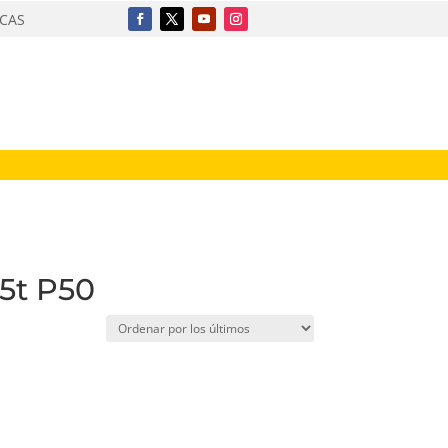
ICAS
55t P50