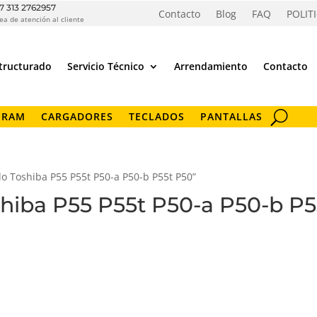
7 313 2762957
Contacto
Blog
FAQ
POLIT
ea de atención al cliente
tructurado
Servicio Técnico
Arrendamiento
Contacto
 RAM
CARGADORES
TECLADOS
PANTALLAS
o Toshiba P55 P55t P50-a P50-b P55t P50”
shiba P55 P55t P50-a P50-b P