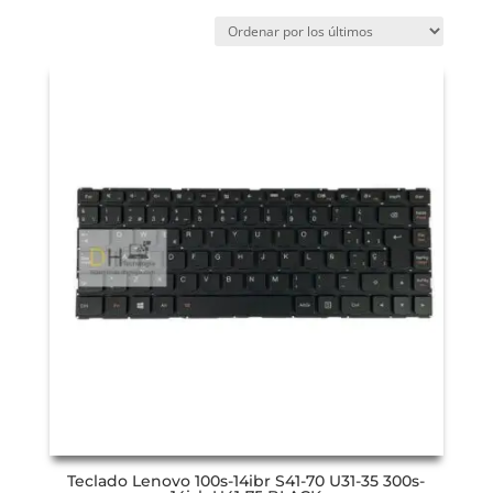
Teclado Lenovo 100s-14ibr S41-70 U31-35 300s-