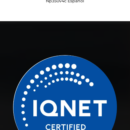
Np350v4c Español