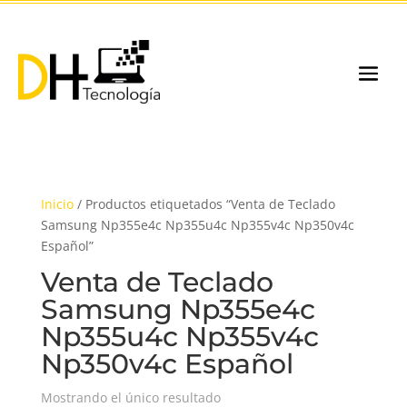
Inicio
/ Productos etiquetados “Venta de Teclado
Samsung Np355e4c Np355u4c Np355v4c Np350v4c
Español”
Venta de Teclado
Samsung Np355e4c
Np355u4c Np355v4c
Np350v4c Español
Mostrando el único resultado