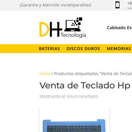
+5

¡Garantía y Atención incomparables!
Lin
Cableado Es
BATERIAS
DISCOS DUROS
MEMORIAS
Inicio
/ Productos etiquetados “Venta de Tecla
Venta de Teclado Hp 
Mostrando el único resultado