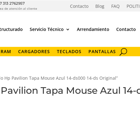
7 313 2762957
Contacto
Blog
FAQ
POLIT
ea de atención al cliente
tructurado
Servicio Técnico
Arrendamiento
Contacto
 RAM
CARGADORES
TECLADOS
PANTALLAS
do Hp Pavilion Tapa Mouse Azul 14-ds000 14-ds Original”
Pavilion Tapa Mouse Azul 14-