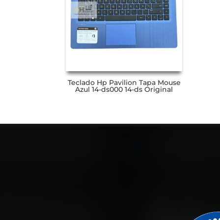
Teclado Hp Pavilion Tapa Mouse
Azul 14-ds000 14-ds Original