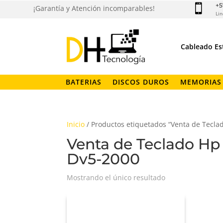
+5

¡Garantía y Atención incomparables!
Lin
Cableado Es
BATERIAS
DISCOS DUROS
MEMORIAS
Inicio
/ Productos etiquetados “Venta de Tecl
Venta de Teclado H
Dv5-2000
Mostrando el único resultado