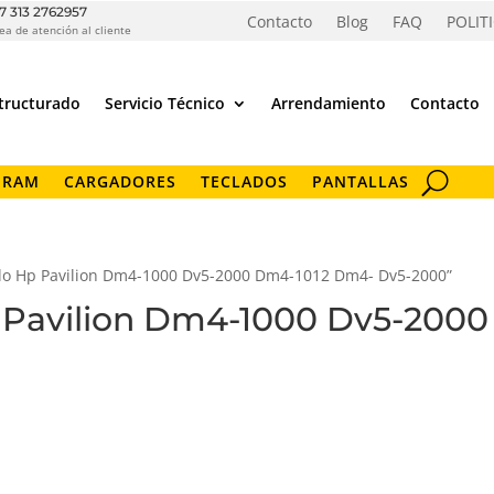
7 313 2762957
Contacto
Blog
FAQ
POLIT
ea de atención al cliente
tructurado
Servicio Técnico
Arrendamiento
Contacto
 RAM
CARGADORES
TECLADOS
PANTALLAS
ado Hp Pavilion Dm4-1000 Dv5-2000 Dm4-1012 Dm4- Dv5-2000”
p Pavilion Dm4-1000 Dv5-200