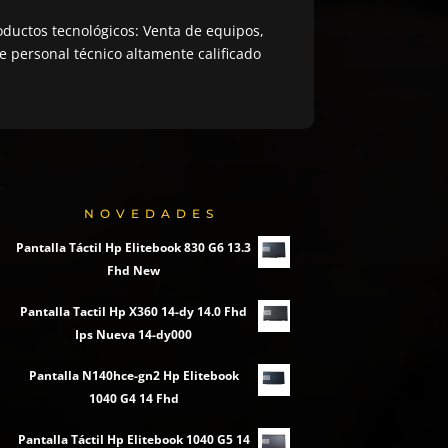
ductos tecnológicos: Venta de equipos,
 personal técnico altamente calificado
NOVEDADES
Pantalla Táctil Hp Elitebook 830 G6 13.3
Fhd New
Pantalla Tactil Hp X360 14-dy 14.0 Fhd
Ips Nueva 14-dy000
Pantalla N140hce-gn2 Hp Elitebook
1040 G4 14 Fhd
Pantalla Táctil Hp Elitebook 1040 G5 14