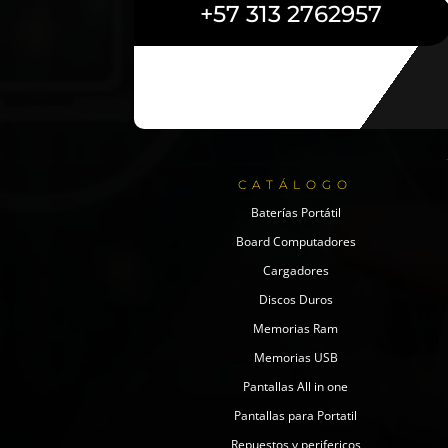
+57 313 2762957
CATÁLOGO
Baterías Portátil
Board Computadores
Cargadores
Discos Duros
Memorias Ram
Memorias USB
Pantallas All in one
Pantallas para Portatil
Repuestos y perifericos