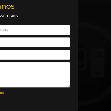
anos
 comentario
os.