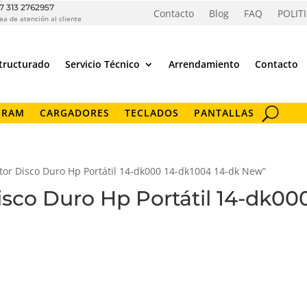
7 313 2762957
Contacto
Blog
FAQ
POLIT
ea de atención al cliente
tructurado
Servicio Técnico
Arrendamiento
Contacto
 RAM
CARGADORES
TECLADOS
PANTALLAS
tor Disco Duro Hp Portátil 14-dk000 14-dk1004 14-dk New”
sco Duro Hp Portátil 14-dk00