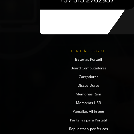
+57 313 2762957
CATÁLOGO
Baterías Portátil
Board Computadores
Cargadores
Discos Duros
Memorias Ram
Memorias USB
Pantallas All in one
Pantallas para Portatil
Repuestos y perifericos