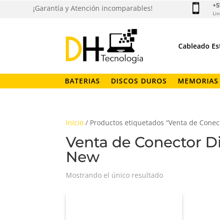
+5

¡Garantía y Atención incomparables!
Lin
Cableado Es
BATERIAS
DISCOS DUROS
MEMORIAS
Inicio
/ Productos etiquetados “Venta de Conec
Venta de Conector Di
New
Mostrando el único resultado