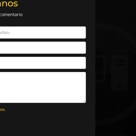
anos
 comentario
os.