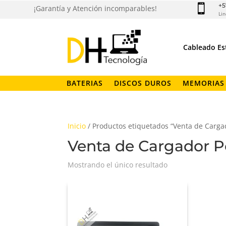
+5

¡Garantía y Atención incomparables!
Lin
Cableado Es
BATERIAS
DISCOS DUROS
MEMORIAS
Inicio
/ Productos etiquetados “Venta de Cargad
Venta de Cargador Po
Mostrando el único resultado