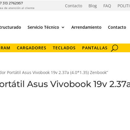
7 313 2762957
Contacto
Blog
FAQ
POLIT
ea de atención al cliente
tructurado
Servicio Técnico
Arrendamiento
Contacto
 RAM
CARGADORES
TECLADOS
PANTALLAS
or Portátil Asus Vivobook 19v 2.37a (4.0*1.35) Zenbook”
rtátil Asus Vivobook 19v 2.37a