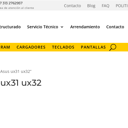
7 313 2762957
Contacto
Blog
FAQ
POLIT
ea de atención al cliente
tructurado
Servicio Técnico
Arrendamiento
Contacto
 RAM
CARGADORES
TECLADOS
PANTALLAS
l Asus ux31 ux32”
 ux31 ux32