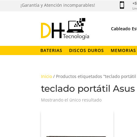
+5

¡Garantía y Atención incomparables!
Lin
Cableado Es
BATERIAS
DISCOS DUROS
MEMORIAS
Inicio
/ Productos etiquetados “teclado portáti
teclado portátil Asus
Mostrando el único resultado