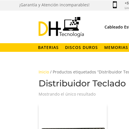
+5

¡Garantía y Atención incomparables!
Lin
Cableado Es
BATERIAS
DISCOS DUROS
MEMORIAS
Inicio
/ Productos etiquetados “Distribuidor Tec
Distribuidor Teclado H
Mostrando el único resultado