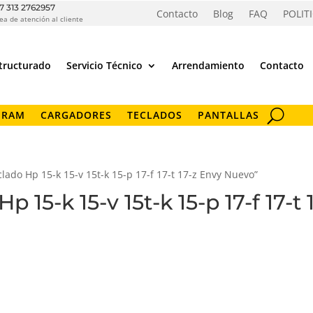
7 313 2762957
Contacto
Blog
FAQ
POLIT
ea de atención al cliente
tructurado
Servicio Técnico
Arrendamiento
Contacto
 RAM
CARGADORES
TECLADOS
PANTALLAS
lado Hp 15-k 15-v 15t-k 15-p 17-f 17-t 17-z Envy Nuevo”
p 15-k 15-v 15t-k 15-p 17-f 17-