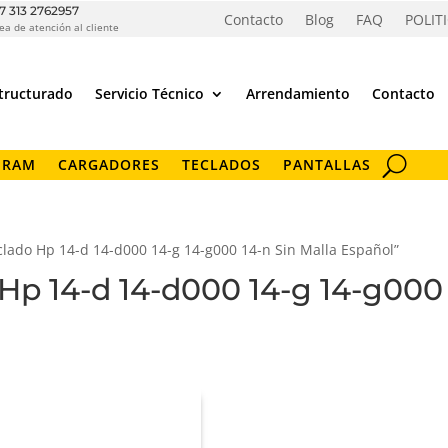
7 313 2762957
Contacto
Blog
FAQ
POLIT
ea de atención al cliente
tructurado
Servicio Técnico
Arrendamiento
Contacto
 RAM
CARGADORES
TECLADOS
PANTALLAS
clado Hp 14-d 14-d000 14-g 14-g000 14-n Sin Malla Español”
 Hp 14-d 14-d000 14-g 14-g000 