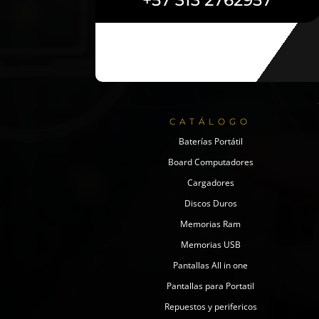
+57 313 2762957
CATÁLOGO
Baterías Portátil
Board Computadores
Cargadores
Discos Duros
Memorias Ram
Memorias USB
Pantallas All in one
Pantallas para Portatil
Repuestos y perifericos