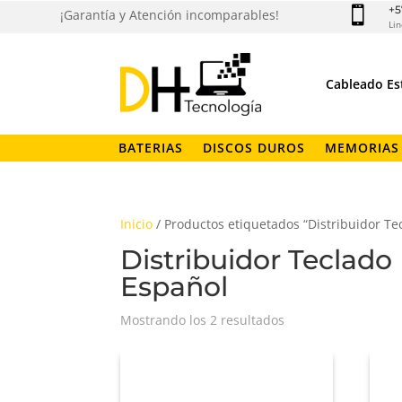
+5

¡Garantía y Atención incomparables!
Lin
Cableado Es
BATERIAS
DISCOS DUROS
MEMORIAS
Inicio
/ Productos etiquetados “Distribuidor Te
Distribuidor Teclado
Español
Ordenado
Mostrando los 2 resultados
por
los
últimos