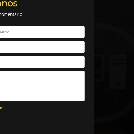
anos
 comentario
os.