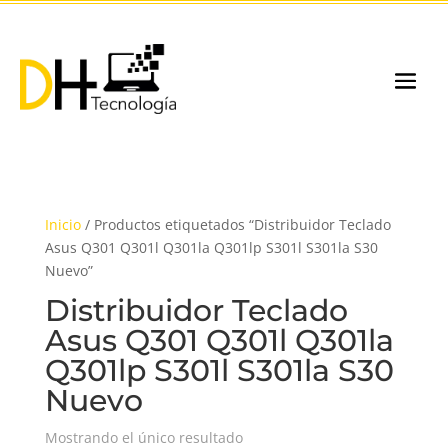
Inicio
/ Productos etiquetados “Distribuidor Teclado
Asus Q301 Q301l Q301la Q301lp S301l S301la S30
Nuevo”
Distribuidor Teclado
Asus Q301 Q301l Q301la
Q301lp S301l S301la S30
Nuevo
Mostrando el único resultado