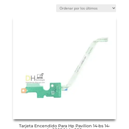
Tarjeta Encendido Para Hp Pavilion 14-bs 14-