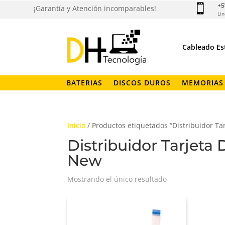
+5

¡Garantía y Atención incomparables!
Lin
Cableado Es
BATERIAS
DISCOS DUROS
MEMORIAS
Inicio
/ Productos etiquetados “Distribuidor T
Distribuidor Tarjeta
New
Mostrando el único resultado