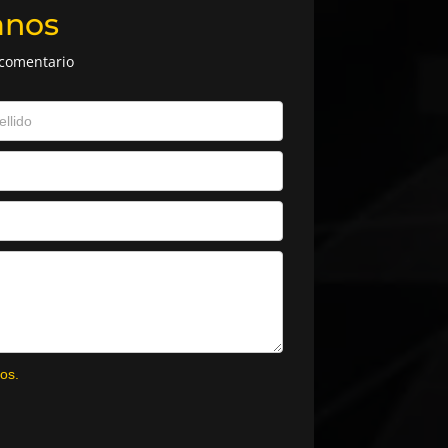
anos
 comentario
os.