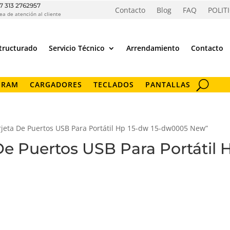
7 313 2762957
Contacto
Blog
FAQ
POLIT
ea de atención al cliente
tructurado
Servicio Técnico
Arrendamiento
Contacto
 RAM
CARGADORES
TECLADOS
PANTALLAS
arjeta De Puertos USB Para Portátil Hp 15-dw 15-dw0005 New”
 De Puertos USB Para Portátil