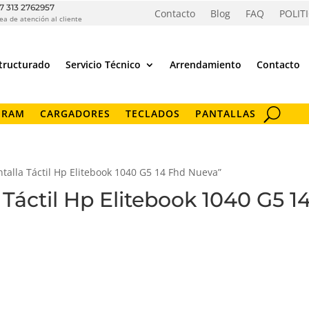
7 313 2762957
Contacto
Blog
FAQ
POLIT
ea de atención al cliente
tructurado
Servicio Técnico
Arrendamiento
Contacto
 RAM
CARGADORES
TECLADOS
PANTALLAS
ntalla Táctil Hp Elitebook 1040 G5 14 Fhd Nueva”
a Táctil Hp Elitebook 1040 G5 