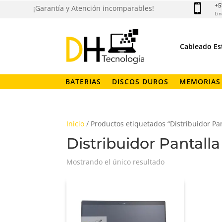
+5

¡Garantía y Atención incomparables!
Lin
Cableado Es
BATERIAS
DISCOS DUROS
MEMORIAS
Inicio
/ Productos etiquetados “Distribuidor Pa
Distribuidor Pantall
Mostrando el único resultado