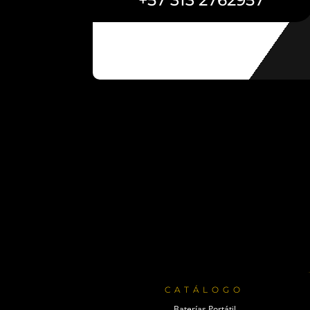
+57 313 2762957
CATÁLOGO
Baterías Portátil