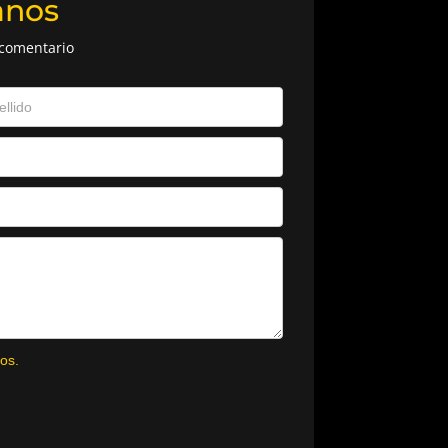
anos
 comentario
os.