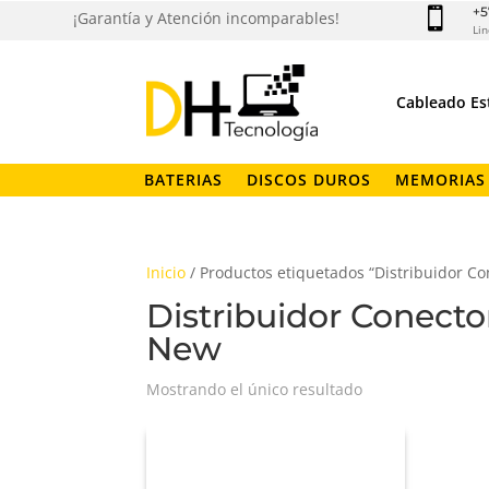
+5

¡Garantía y Atención incomparables!
Lin
Cableado Es
BATERIAS
DISCOS DUROS
MEMORIAS
Inicio
/ Productos etiquetados “Distribuidor Co
Distribuidor Conecto
New
Mostrando el único resultado