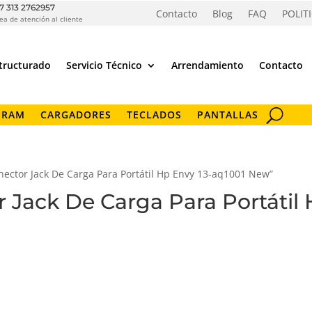
7 313 2762957
Contacto
Blog
FAQ
POLIT
ea de atención al cliente
tructurado
Servicio Técnico
Arrendamiento
Contacto
 RAM
CARGADORES
TECLADOS
PANTALLAS
nector Jack De Carga Para Portátil Hp Envy 13-aq1001 New”
r Jack De Carga Para Portátil