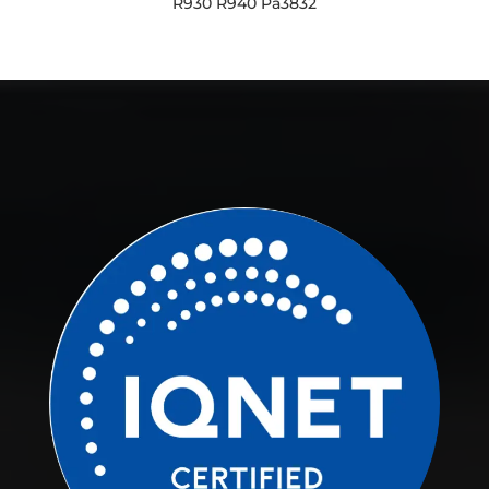
R930 R940 Pa3832