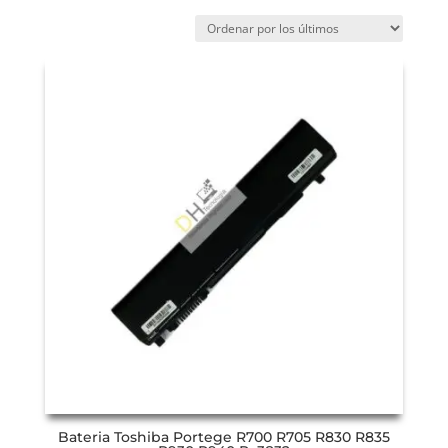
Bateria Toshiba Portege R700 R705 R830 R835