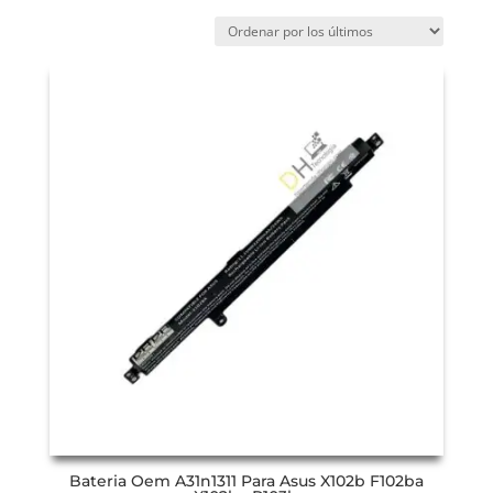
Bateria Oem A31n1311 Para Asus X102b F102ba