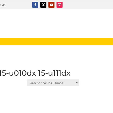
ICAS
15-u010dx 15-u111dx