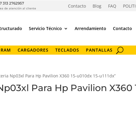
7 313 2762957
Contacto
Blog
FAQ
POLIT
ea de atención al cliente
tructurado
Servicio Técnico
Arrendamiento
Contacto
 RAM
CARGADORES
TECLADOS
PANTALLAS
teria Np03xl Para Hp Pavilion X360 15-u010dx 15-u111dx”
 Np03xl Para Hp Pavilion X360 