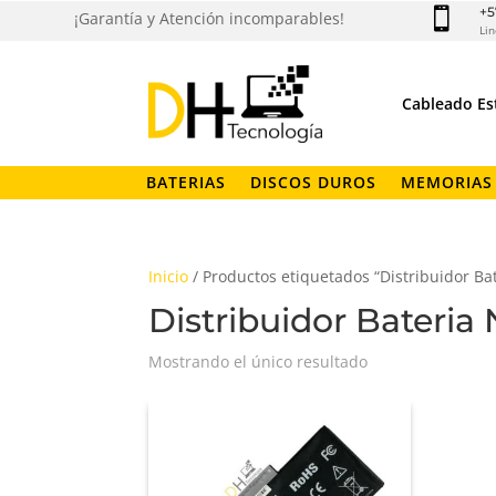
+5

¡Garantía y Atención incomparables!
Lin
Cableado Es
BATERIAS
DISCOS DUROS
MEMORIAS
Inicio
/ Productos etiquetados “Distribuidor Ba
Distribuidor Bateria
Mostrando el único resultado