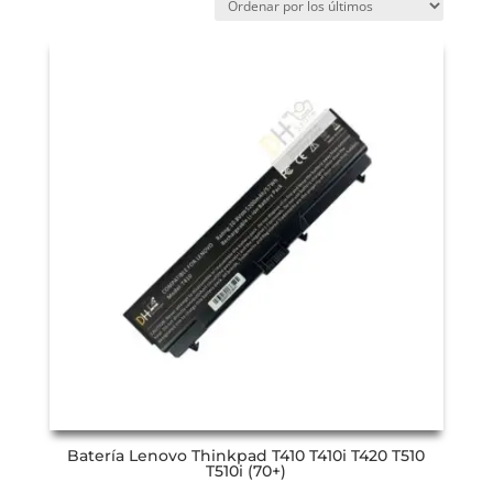
Batería Lenovo Thinkpad T410 T410i T420 T510
T510i (70+)