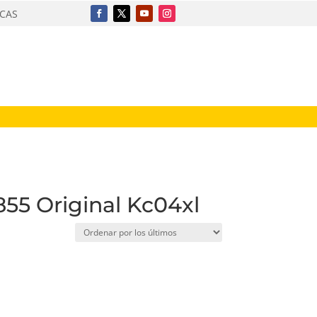
ICAS
855 Original Kc04xl