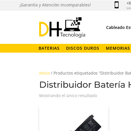
+5

¡Garantía y Atención incomparables!
Lin
Cableado Es
BATERIAS
DISCOS DUROS
MEMORIAS
Inicio
/ Productos etiquetados “Distribuidor Ba
Distribuidor Batería
Mostrando el único resultado