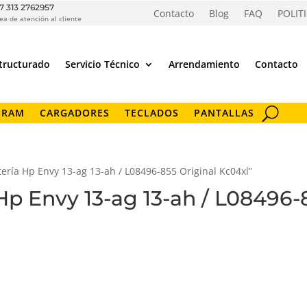
7 313 2762957
Contacto
Blog
FAQ
POLIT
ea de atención al cliente
tructurado
Servicio Técnico
Arrendamiento
Contacto
 RAM
CARGADORES
TECLADOS
PANTALLAS
tería Hp Envy 13-ag 13-ah / L08496-855 Original Kc04xl”
 Hp Envy 13-ag 13-ah / L08496-