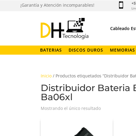
+5

¡Garantía y Atención incomparables!
Lin
Cableado Es
BATERIAS
DISCOS DUROS
MEMORIAS
Inicio
/ Productos etiquetados “Distribuidor Ba
Distribuidor Bateri
Ba06xl
Mostrando el único resultado