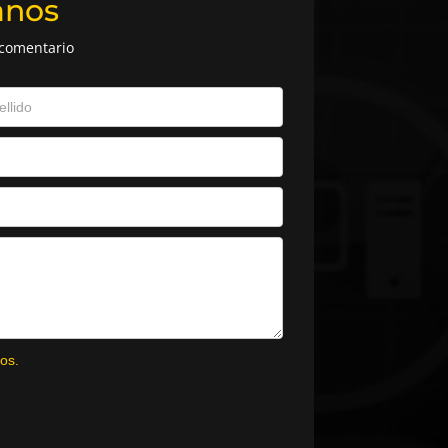
anos
 comentario
os.