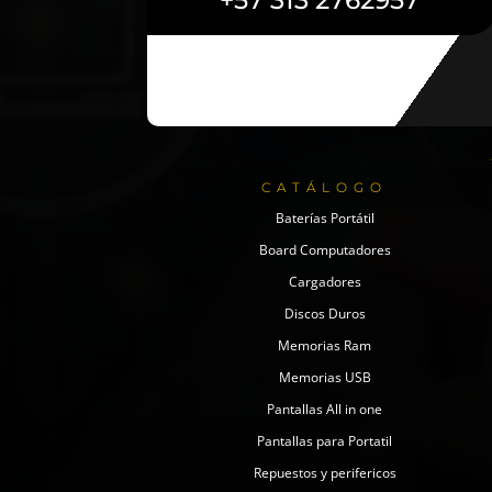
+57 313 2762957
CATÁLOGO
Baterías Portátil
Board Computadores
Cargadores
Discos Duros
Memorias Ram
Memorias USB
Pantallas All in one
Pantallas para Portatil
Repuestos y perifericos