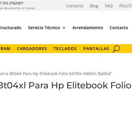
7 313 2762957
Contacto
Blog
FAQ
POLIT
ea de atención al cliente
tructurado
Servicio Técnico
Arrendamiento
Contacto
 RAM
CARGADORES
TECLADOS
PANTALLAS
teria Bt04xl Para Hp Elitebook Folio 9470m 9480m Ba06xl”
a Bt04xl Para Hp Elitebook Fo