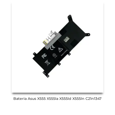
Bateria Asus X555 X555la X555ld X555ln C21n1347