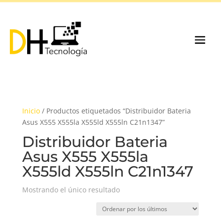
Inicio
/ Productos etiquetados “Distribuidor Bateria
Asus X555 X555la X555ld X555ln C21n1347”
Distribuidor Bateria
Asus X555 X555la
X555ld X555ln C21n1347
Mostrando el único resultado