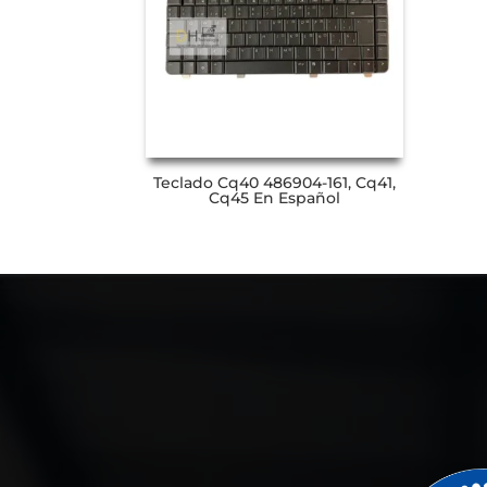
Teclado Cq40 486904-161, Cq41,
Cq45 En Español