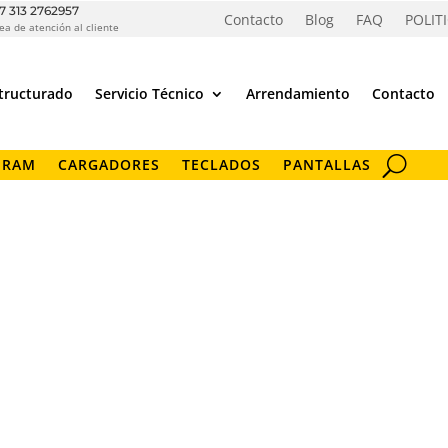
7 313 2762957
Contacto
Blog
FAQ
POLIT
ea de atención al cliente
tructurado
Servicio Técnico
Arrendamiento
Contacto
 RAM
CARGADORES
TECLADOS
PANTALLAS