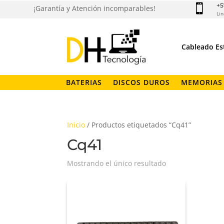
+5

¡Garantía y Atención incomparables!
Lin
Cableado Es
BATERIAS
DISCOS DUROS
MEMORIAS
Inicio
/ Productos etiquetados “Cq41”
Cq41
Mostrando el único resultado