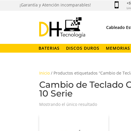
+5

¡Garantía y Atención incomparables!
Lin
Cableado Es
BATERIAS
DISCOS DUROS
MEMORIAS
Inicio
/ Productos etiquetados “Cambio de Tecla
Cambio de Teclado Or
10 Serie
Mostrando el único resultado