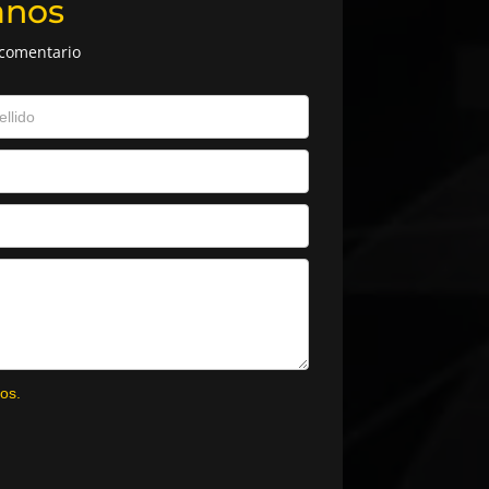
anos
 comentario
os.