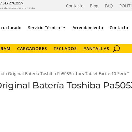
7 313 2762957
Contacto
Blog
FAQ
POLIT
ea de atención al cliente
tructurado
Servicio Técnico
Arrendamiento
Contacto
 RAM
CARGADORES
TECLADOS
PANTALLAS
do Original Batería Toshiba Pa5053u 1brs Tablet Excite 10 Serie”
iginal Batería Toshiba Pa5053