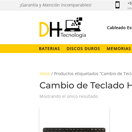
+5

¡Garantía y Atención incomparables!
Lin
Cableado Es
BATERIAS
DISCOS DUROS
MEMORIAS
Inicio
/ Productos etiquetados “Cambio de Tecl
Cambio de Teclado H
Mostrando el único resultado