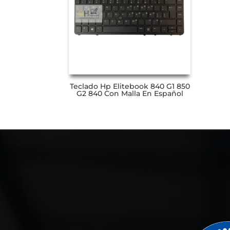
Teclado Hp Elitebook 840 G1 850
G2 840 Con Malla En Español