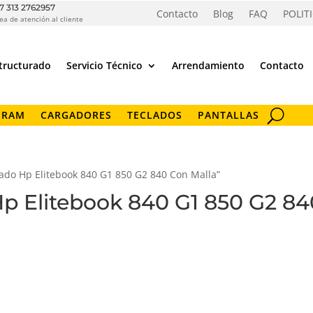
7 313 2762957
Contacto
Blog
FAQ
POLIT
ea de atención al cliente
tructurado
Servicio Técnico
Arrendamiento
Contacto
 RAM
CARGADORES
TECLADOS
PANTALLAS
ado Hp Elitebook 840 G1 850 G2 840 Con Malla”
p Elitebook 840 G1 850 G2 84