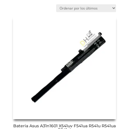
Bateria Asus A31n1601 X541uv F541ua R541u R541ua