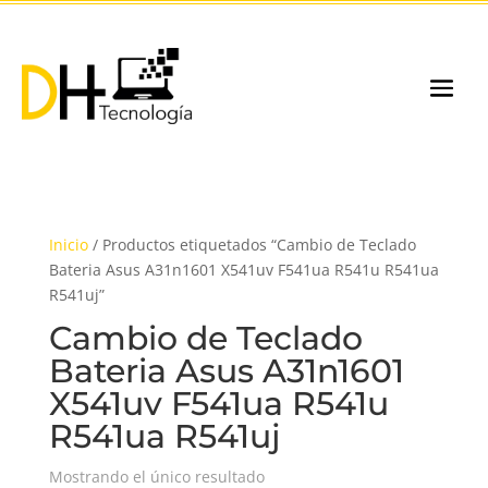
Inicio
/ Productos etiquetados “Cambio de Teclado
Bateria Asus A31n1601 X541uv F541ua R541u R541ua
R541uj”
Cambio de Teclado
Bateria Asus A31n1601
X541uv F541ua R541u
R541ua R541uj
Mostrando el único resultado