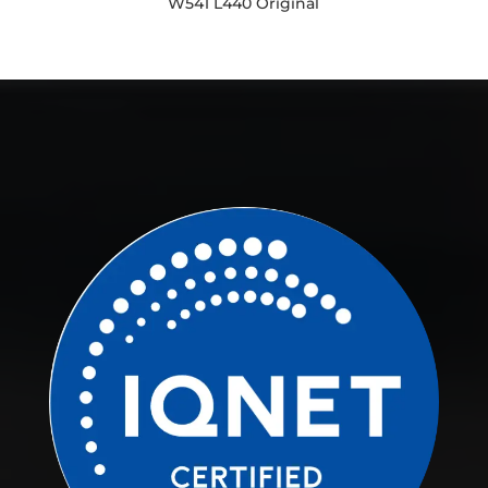
W541 L440 Original