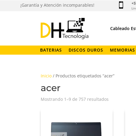
+5

¡Garantía y Atención incomparables!
Lin
Cableado Es
BATERIAS
DISCOS DUROS
MEMORIAS
Inicio
/ Productos etiquetados “acer”
acer
Ordenado
Mostrando 1–9 de 757 resultados
por
los
últimos