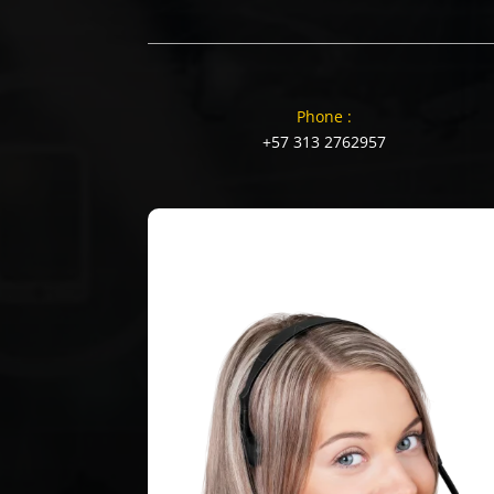
Phone :
+57 313 2762957