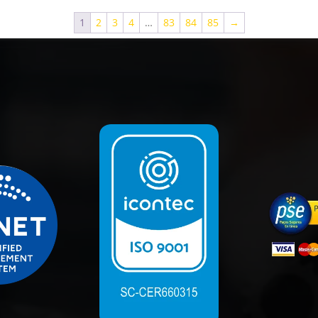
1
2
3
4
…
83
84
85
→