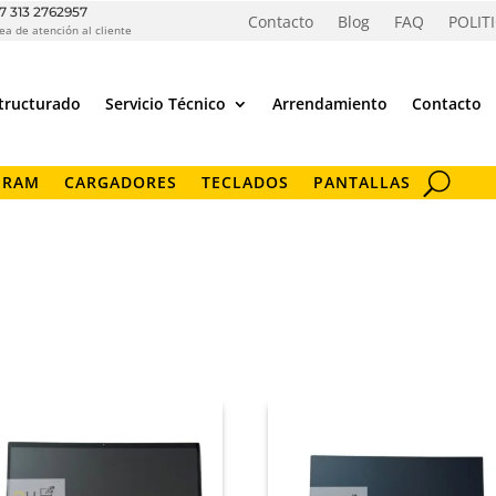
7 313 2762957
Contacto
Blog
FAQ
POLIT
ea de atención al cliente
tructurado
Servicio Técnico
Arrendamiento
Contacto
 RAM
CARGADORES
TECLADOS
PANTALLAS