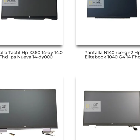
lla Tactil Hp X360 14-dy 14.0
Pantalla N140hce-gn2 H
Fhd Ips Nueva 14-dy000
Elitebook 1040 G4 14 Fh